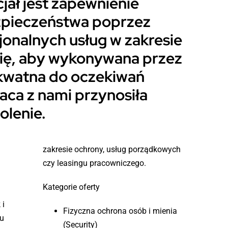
jał jest zapewnienie
pieczeństwa poprzez
jonalnych usług w zakresie
się, aby wykonywana przez
ekwatna do oczekiwań
aca z nami przynosiła
olenie.
czy leasingu pracowniczego.
Kategorie oferty
 i
Fizyczna ochrona osób i mienia
u
(Security)