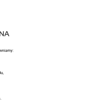
NA
ewniamy:
u,
.