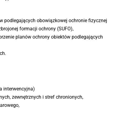
ów podlegających obowiązkowej ochronie fizycznej
zbrojonej formacji ochrony (SUFO),
orzenie planów ochrony obiektów podlegających
ch.
a interwencyjna)
ych, zewnętrznych i stref chronionych,
warowego,