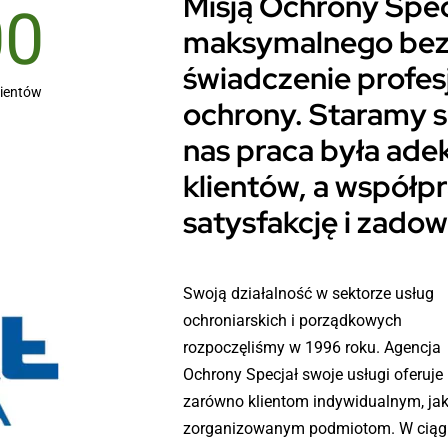
Misją Ochrony Spec
00
maksymalnego bez
świadczenie profes
lientów
ochrony. Staramy 
nas praca była ad
klientów, a współpr
satysfakcję i zadow
Swoją działalność w sektorze usług
zakresie ochrony, usług porządkowych
ochroniarskich i porządkowych
rozpoczęliśmy w 1996 roku. Agencja
Ochrony Specjał swoje usługi oferuje
zarówno klientom indywidualnym, jak
zorganizowanym podmiotom. W ciąg