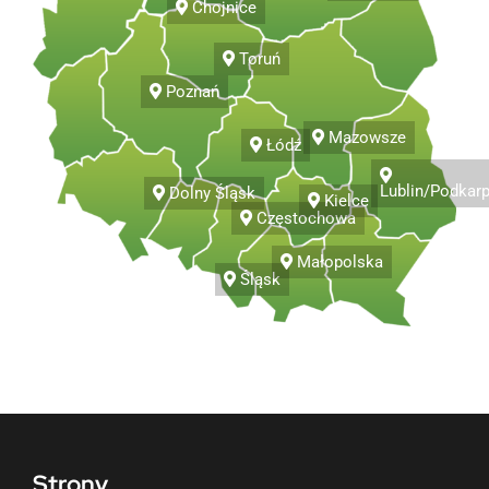
Chojnice
Toruń
Poznań
Mazowsze
Łódź
Lublin/Podkar
Dolny Śląsk
Kielce
Częstochowa
Małopolska
Śląsk
Strony