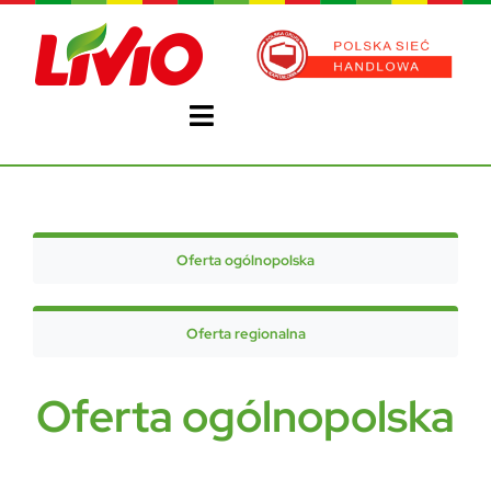
Przejdź
do
zawartości
Toggle
Navigation
Strona główna
Gazetka
Oferta ogólnopolska
O Nas
Oferta regionalna
Franczyza
Oferta ogólnopolska
Super Profit