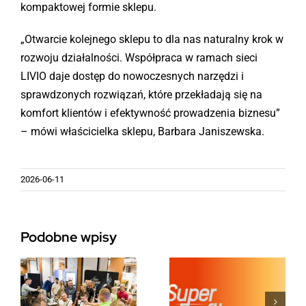
kompaktowej formie sklepu.
„Otwarcie kolejnego sklepu to dla nas naturalny krok w
rozwoju działalności. Współpraca w ramach sieci
LIVIO daje dostęp do nowoczesnych narzędzi i
sprawdzonych rozwiązań, które przekładają się na
komfort klientów i efektywność prowadzenia biznesu”
– mówi właścicielka sklepu, Barbara Janiszewska.
2026-06-11
Projekt
Podobne wpisy
owe
Aplikacja
FRESH w
Superprofit
sieci
już jest
Livio –