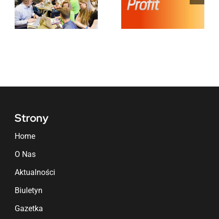
zenie
wdrażana
strategic
w
wzmocnie
i
sklepach
oferty
Livio!
produkt
świeżych
Strony
Home
O Nas
Aktualności
Biuletyn
Gazetka